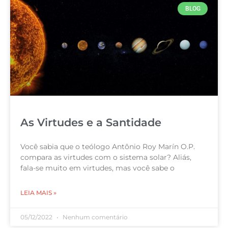
BLOG
As Virtudes e a Santidade
Você sabia que o teólogo Antônio Roy Marín O.P.
compara as virtudes com o sistema solar? Aliás,
fala-se muito em virtudes, mas você sabe o
LEIA MAIS »
05/12/2022
Nenhum comentário