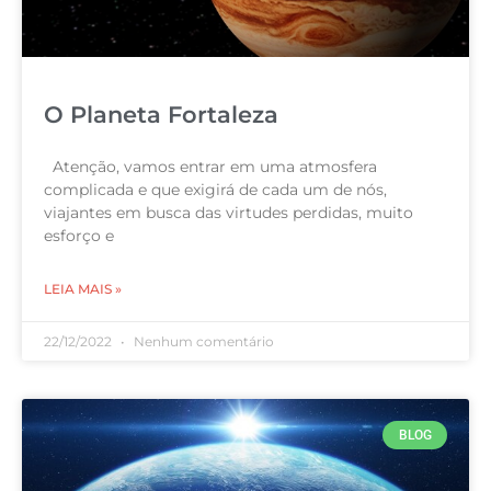
O Planeta Fortaleza
Atenção, vamos entrar em uma atmosfera
complicada e que exigirá de cada um de nós,
viajantes em busca das virtudes perdidas, muito
esforço e
LEIA MAIS »
22/12/2022
Nenhum comentário
BLOG