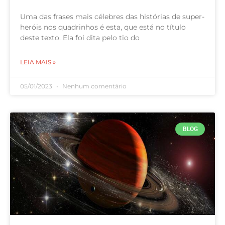
Uma das frases mais célebres das histórias de super-
heróis nos quadrinhos é esta, que está no título
deste texto. Ela foi dita pelo tio do
LEIA MAIS »
05/01/2023
Nenhum comentário
BLOG