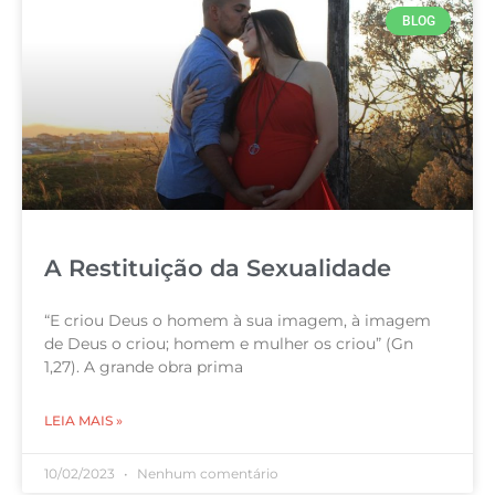
BLOG
A Restituição da Sexualidade
“E criou Deus o homem à sua imagem, à imagem
de Deus o criou; homem e mulher os criou” (Gn
1,27). A grande obra prima
LEIA MAIS »
10/02/2023
Nenhum comentário