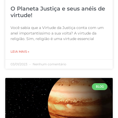
O Planeta Justiça e seus anéis de
virtude!
Você sabia que a Virtude da Justiça conta com um
anel importantíssimo a sua volta? A virtude da
religião. Sim, religião é uma virtude essencial
LEIA MAIS »
03/01/2023
Nenhum comentário
BLOG