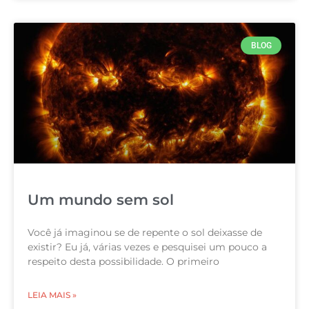
BLOG
Um mundo sem sol
Você já imaginou se de repente o sol deixasse de
existir? Eu já, várias vezes e pesquisei um pouco a
respeito desta possibilidade. O primeiro
LEIA MAIS »