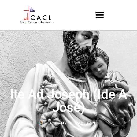
Ite Ad Joseph (Ide A
José)
POR
DANYEL CAYETANO