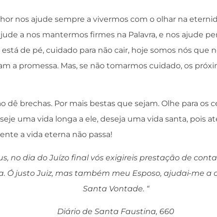
or nos ajude sempre a vivermos com o olhar na eternid
ajude a nos mantermos firmes na Palavra, e nos ajude 
m está de pé, cuidado para não cair, hoje somos nós que
am a promessa. Mas, se não tomarmos cuidado, os próx
o dê brechas. Por mais bestas que sejam. Olhe para os cé
seje uma vida longa a ele, deseja uma vida santa, pois 
ente a vida eterna não passa!
s, no dia do Juízo final vós exigireis prestação de cont
ia. Ó justo Juiz, mas também meu Esposo, ajudai-me a 
Santa Vontade. “
Diário de Santa Faustina, 660