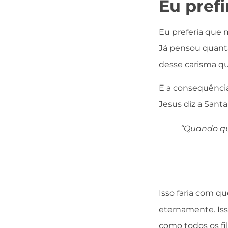
Eu prefi
Eu preferia que 
Já pensou quanta
desse carisma q
E a consequência
Jesus diz a Santa
“Quando qui
Isso faria com q
eternamente. Isso
como todos os fi