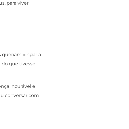
s, para viver
s queriam vingar a
e do que tivesse
ença incurável e
iu conversar com