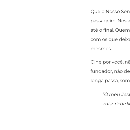
Que o Nosso Senh
passageiro. Nos 
até o final. Que
com os que deix
mesmos.
Olhe por você, nã
fundador, não de
longa passa, som
“Ó meu Jesu
misericórd