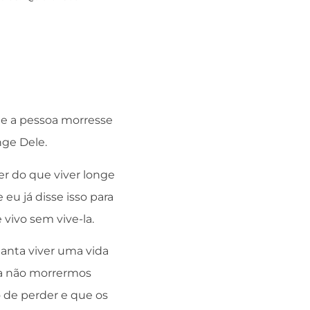
ue a pessoa morresse
nge Dele.
er do que viver longe
u já disse isso para
vivo sem vive-la.
ianta viver uma vida
á a não morrermos
 de perder e que os