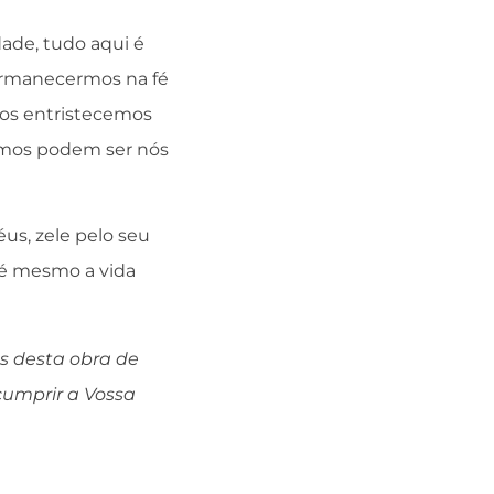
ade, tudo aqui é
permanecermos na fé
 nos entristecemos
imos podem ser nós
us, zele pelo seu
até mesmo a vida
as desta obra de
cumprir a Vossa