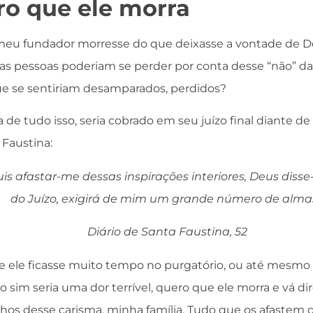
ro que ele morra
meu fundador morresse do que deixasse a vontade de Deu
s pessoas poderiam se perder por conta desse “não” da
ue se sentiriam desamparados, perdidos?
 de tudo isso, seria cobrado em seu juízo final diante d
 Faustina:
s afastar-me dessas inspirações interiores, Deus disse
do Juízo, exigirá de mim um grande número de almas
Diário de Santa Faustina, 52
ue ele ficasse muito tempo no purgatório, ou até mesm
 sim seria uma dor terrível, quero que ele morra e vá dir
lhos desse carisma, minha família. Tudo que os afastem 