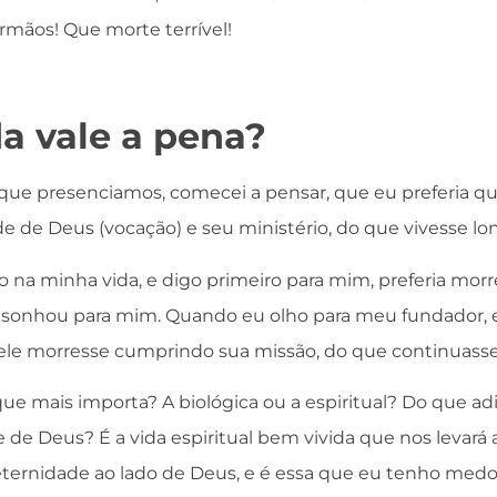
irmãos! Que morte terrível!
da vale a pena?
que presenciamos, comecei a pensar, que eu preferia q
e de Deus (vocação) e seu ministério, do que vivesse lo
o na minha vida, e digo primeiro para mim, preferia morr
sonhou para mim. Quando eu olho para meu fundador, e e
e ele morresse cumprindo sua missão, do que continuasse 
 que mais importa? A biológica ou a espiritual? Do que ad
 de Deus? É a vida espiritual bem vivida que nos levar
eternidade ao lado de Deus, e é essa que eu tenho medo