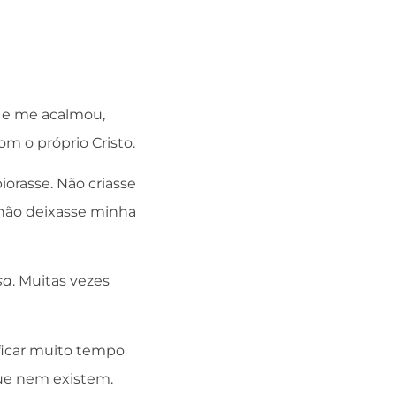
 e me acalmou,
m o próprio Cristo.
orasse. Não criasse
 não deixasse minha
sa
. Muitas vezes
ficar muito tempo
ue nem existem.