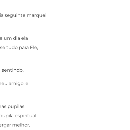
ia seguinte marquei
e um dia ela
se tudo para Ele,
a sentindo.
meu amigo, e
has pupilas
upila espiritual
ergar melhor.