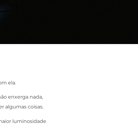
om ela.
 não enxerga nada,
r algumas coisas.
 maior luminosidade