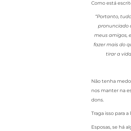
Como está escrit
“Portanto, tudo
pronunciado a
meus amigos, e
fazer mais do q
tirar a vid
Não tenha medo d
nos manter na es
dons.
Traga isso para a
Esposas, se há a