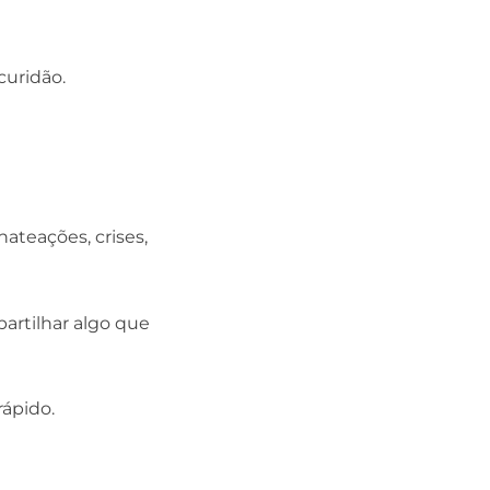
curidão.
teações, crises,
artilhar algo que
rápido.