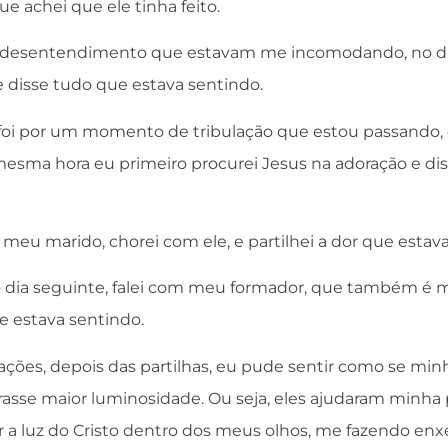
e achei que ele tinha feito.
e desentendimento que estavam me incomodando, no d
e disse tudo que estava sentindo.
 foi por um momento de tribulação que estou passando, 
 mesma hora eu primeiro procurei Jesus na adoração e dis
 meu marido, chorei com ele, e partilhei a dor que estav
 dia seguinte, falei com meu formador, que também é 
e estava sentindo.
ações, depois das partilhas, eu pude sentir como se min
rasse maior luminosidade. Ou seja, eles ajudaram minha p
ar a luz do Cristo dentro dos meus olhos, me fazendo enx