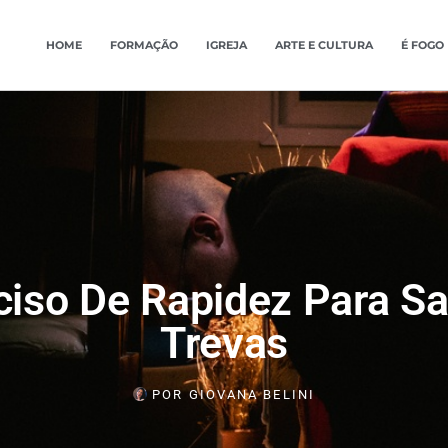
HOME
FORMAÇÃO
IGREJA
ARTE E CULTURA
É FOGO
ciso De Rapidez Para Sa
Trevas
POR
GIOVANA BELINI