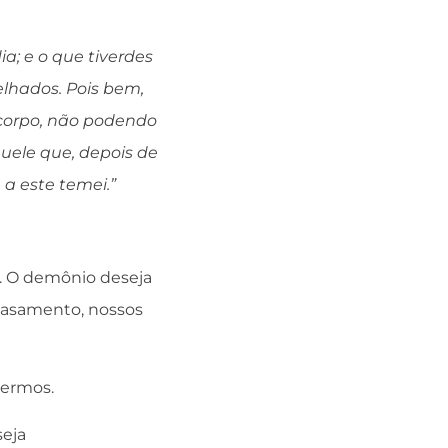
ia; e o que tiverdes
elhados. Pois bem,
corpo, não podendo
uele que, depois de
 a este temei.”
. O demônio deseja
 casamento, nossos
mermos.
seja