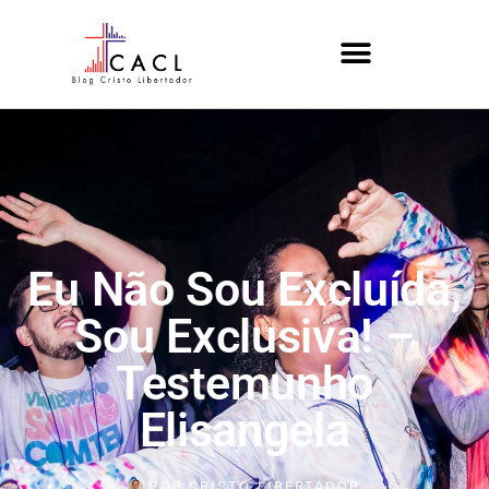
Eu Não Sou Excluída,
Sou Exclusiva! –
Testemunho
Elisangela
POR
CRISTO LIBERTADOR