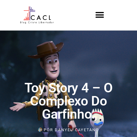
Toy Story 4 – O
Complexo Do
Garfinho.
POR
DANYEL CAYETANO