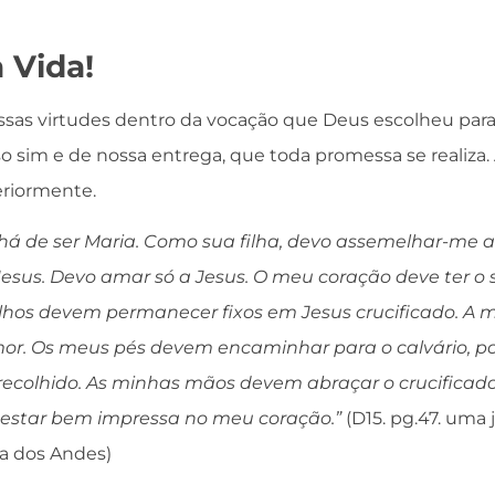
 Vida!
sas virtudes dentro da vocação que Deus escolheu para
so sim e de nossa entrega, que toda promessa se realiza. 
eriormente.
á de ser Maria. Como sua filha, devo assemelhar-me a
esus. Devo amar só a Jesus. O meu coração deve ter o 
lhos devem permanecer fixos em Jesus crucificado. A 
or. Os meus pés devem encaminhar para o calvário, po
 recolhido. As minhas mãos devem abraçar o crucificad
 estar bem impressa no meu coração.”
(D15. pg.47. uma
a dos Andes)