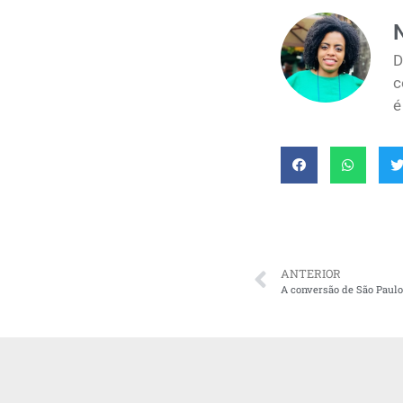
N
D
c
é
ANTERIOR
A conversão de São Paulo,