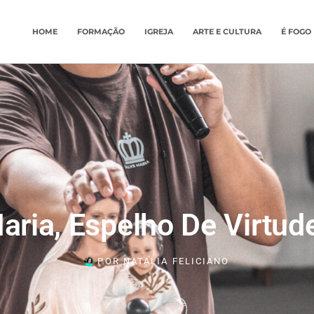
HOME
FORMAÇÃO
IGREJA
ARTE E CULTURA
É FOGO
aria, Espelho De Virtud
POR
NATALIA FELICIANO