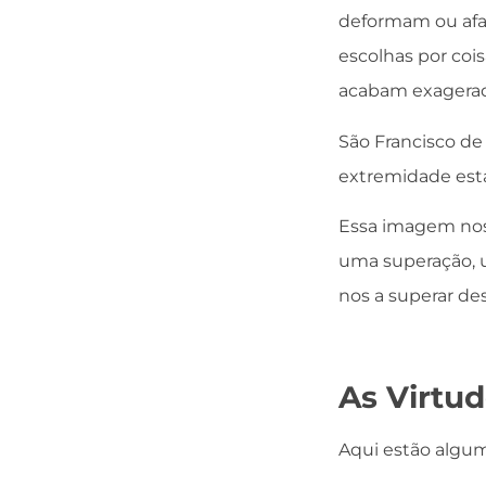
deformam ou afas
escolhas por coi
acabam exagerada
São Francisco de
extremidade esta
Essa imagem nos 
uma superação, u
nos a superar de
As Virtu
Aqui estão algum