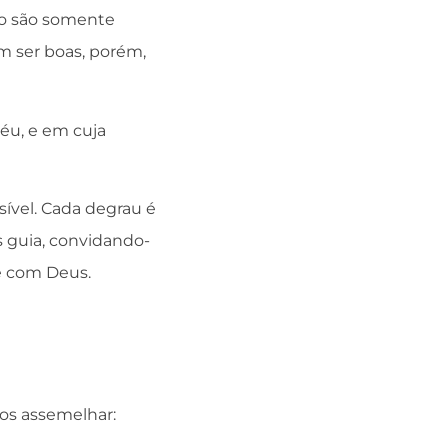
ão são somente
m ser boas, porém,
Céu, e em cuja
ível. Cada degrau é
s guia, convidando-
de com Deus.
os assemelhar: