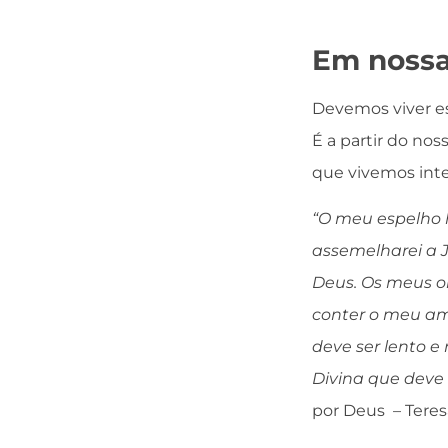
Em nossa
Devemos viver es
É a partir do nos
que vivemos int
“O meu espelho h
assemelharei a J
Deus. Os meus o
conter o meu am
deve ser lento e
Divina que deve
por Deus – Teres