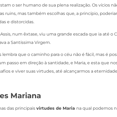
tam o ser humano de sua plena realização. Os vícios n
sas ruins, mas também escolhas que, a princípio, poderia
s e distorcidas.
 Assis, num êxtase, viu uma grande escada que ia até o 
va a Santíssima Virgem.
lembra que o caminho para o céu não é fácil, mas é poss
m passo em direção à santidade, e Maria, e esta que no
safios e viver suas virtudes, até alcançarmos a eternida
des Mariana
as das principais
virtudes de Maria
na qual podemos n