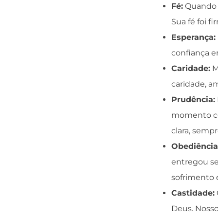
Fé:
Quando o
Sua fé foi f
Esperança:
confiança e
Caridade:
M
caridade, am
Prudência:
momento cert
clara, semp
Obediência
entregou se
sofrimento 
Castidade:
Deus. Nosso