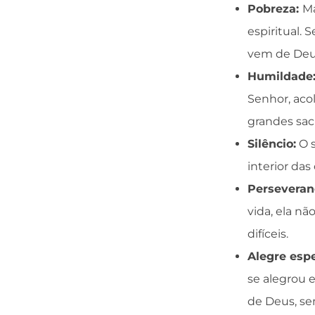
Pobreza:
Ma
espiritual.
vem de Deus
Humildade
Senhor, ac
grandes sacr
Silêncio:
O s
interior das 
Perseveran
vida, ela n
difíceis.
Alegre espe
se alegrou 
de Deus, sem