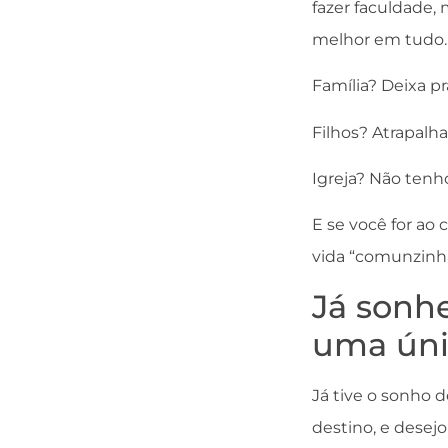
fazer faculdade,
melhor em tudo.
Família? Deixa pr
Filhos? Atrapalh
Igreja? Não tenh
E se você for ao 
vida “comunzinha
Já sonh
uma únic
Já tive o sonho d
destino, e dese