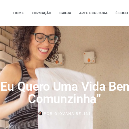
HOME
FORMAÇÃO
IGREJA
ARTE E CULTURA
É FOGO
“Eu Quero Uma Vida Be
Comunzinha”
POR
GIOVANA BELINI