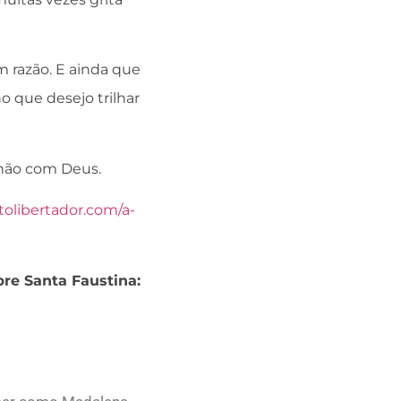
m razão. E ainda que
o que desejo trilhar
hão com Deus.
stolibertador.com/a-
re Santa Faustina: