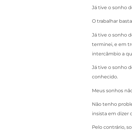
Já tive o sonho 
O trabalhar bast
Já tive o sonho 
terminei, e em t
intercâmbio a q
Já tive o sonho 
conhecido.
Meus sonhos nã
Não tenho probl
insista em dizer 
Pelo contrário, 