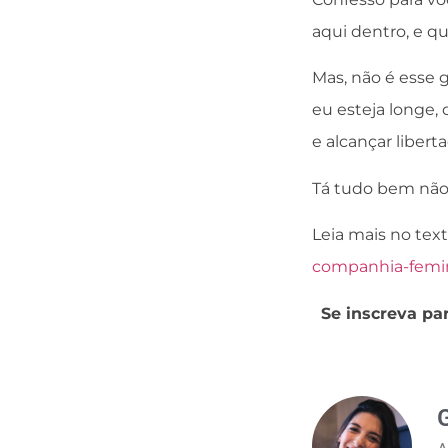
aqui dentro, e qu
Mas, não é esse 
eu esteja longe,
e alcançar liberta
Tá tudo bem não
Leia mais no tex
companhia-femin
Se inscreva pa
G