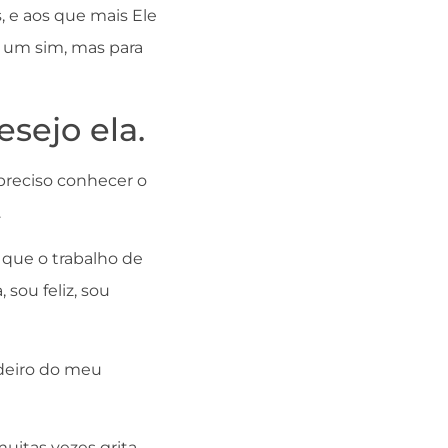
, e aos que mais Ele
É um sim, mas para
sejo ela.
 preciso conhecer o
.
 que o trabalho de
sou feliz, sou
adeiro do meu
uitas vezes grita