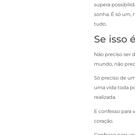
supera possibili
sonha. É só um, 
tudo.
Se isso 
Não preciso ser d
mundo, não preci
Só preciso de um
uma vida toda pod
realizada.
E confesso para 
coração.
Confesso para vo