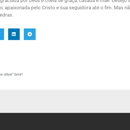
graciada por Deus e cheia de graça, casada e mãe. Desejo
oi, apaixonada pelo Cristo e sua seguidora até o fim. Mas nã
edras.
os olhos” Será?