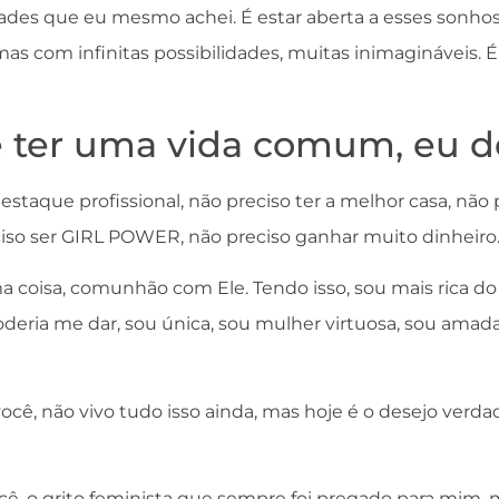
dades que eu mesmo achei. É estar aberta a esses sonhos
mas com infinitas possibilidades, muitas inimagináveis. 
é ter uma vida comum, eu de
estaque profissional, não preciso ter a melhor casa, não
so ser GIRL POWER, não preciso ganhar muito dinheiro
a coisa, comunhão com Ele. Tendo isso, sou mais rica do
eria me dar, sou única, sou mulher virtuosa, sou amada, 
você, não vivo tudo isso ainda, mas hoje é o desejo verd
cê, o grito feminista que sempre foi pregado para mim, m