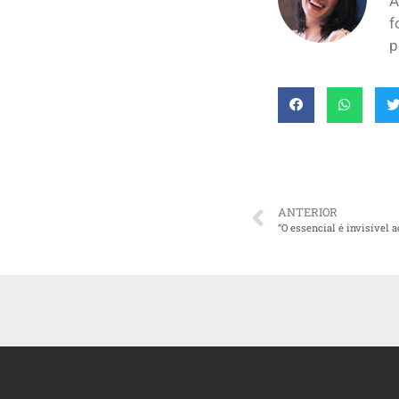
A
f
p
ANTERIOR
“O essencial é invisível a