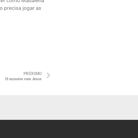
 ser como Madalena
o precisa jogar as
PRÓXIMO
15 minutos com Jesus