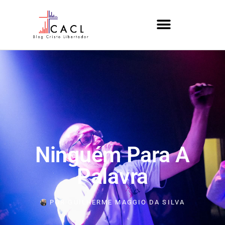
Ninguém Para A
Palavra
POR
GUILHERME MAGGIO DA SILVA