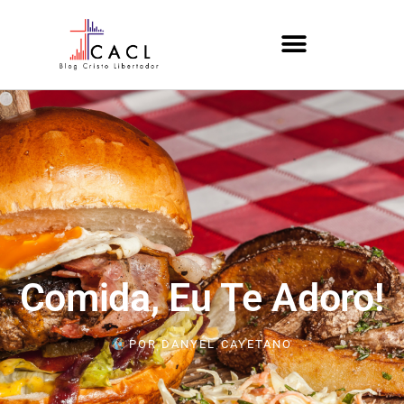
Comida, Eu Te Adoro!
POR
DANYEL CAYETANO